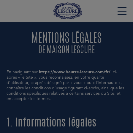
MENTIONS LÉGALES
Maison Lescure
Nos beurres
DE MAISON LESCURE
Vos instants gourmands
L'AOP Beurre Charentes-Poitou
En naviguant sur
https://www.beurre-lescure.com/fr/
, ci-
après « le Site », vous reconnaissez, en votre qualité
Nos engagements
d'utilisateur, ci-après désigné par « vous » ou « l’Internaute »,
connaître les conditions d'usage figurant ci-après, ainsi que les
Nos actualités
conditions spécifiques relatives à certains services du Site, et
en accepter les termes.
ESPACE CHEFS
1. Informations légales