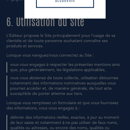
DÉCOUVRIR
DÉCOUVRIR
6. Utilisation du Site
L’Editeur propose le Site principalement pour l’usage de sa
clientèle et de toute personne souhaitant connaître ses
produits et services.
Lorsque vous naviguez/vous connectez au Site :
vous vous engagez à respecter les présentes mentions ainsi
que, plus généralement, les législations applicables,
vous vous abstenez de toute collecte, utilisation détournée
notamment des informations nominatives auxquelles vous
pourriez accéder et, de manière générale, de tout acte
susceptible de porter atteinte aux tiers.
Lorsque vous remplissez un formulaire et que vous fournissez
des informations, vous vous engagez à :
délivrer des informations réelles, exactes, à jour au moment
de leur saisie et notamment à ne pas utiliser de faux noms,
qualités ou adresses, ou encore des noms, qualités ou