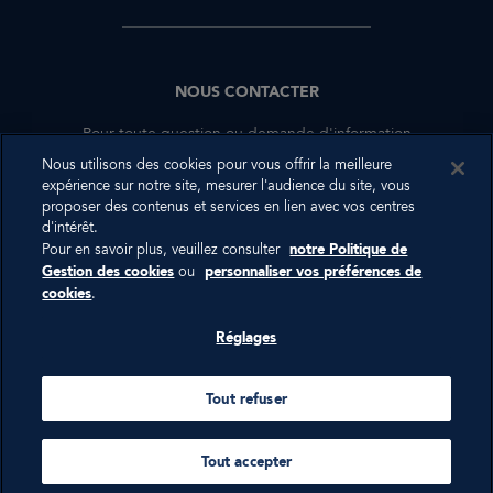
NOUS CONTACTER
Pour toute question ou demande d'information
complémentaire, nous sommes à votre disposition.
Nous utilisons des cookies pour vous offrir la meilleure
expérience sur notre site, mesurer l'audience du site, vous
proposer des contenus et services en lien avec vos centres
NOUS CONTACTER
d'intérêt.
Pour en savoir plus, veuillez consulter
notre Politique de
Gestion des cookies
ou
personnaliser vos préférences de
cookies
.
RÉSEAUX SOCIAUX
Réglages
Tout refuser
POUR VOTRE SANTÉ, PRATIQUEZ UNE ACTIVITÉ PHYSIQUE RÉGULIÈRE -
Tout accepter
WWW.MANGERBOUGER.FR