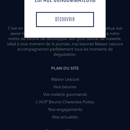
DÉCOUVRIR
DÉCOUVRIR
C’est en Charente-Maritime que Maison Lescure perpétue son
savoir-faire. La maturation lente de la crème permet à notre
motte de beurre de développer son goût délicat de noisette.
Idéal à tout moment de la journée, nos beurres Maison Lescure
accompagneront parfaitement tous les moments de
dégustation.
PLAN DU SITE
Maison Lescure
Nos beurres
Vos instants gourmands
L'AOP Beurre Charentes-Poitou
Nos engagements
Nos actualités