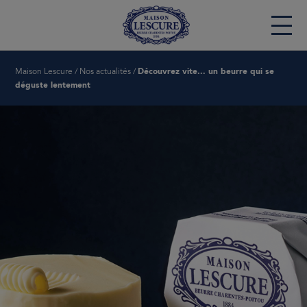
Maison Lescure
/
Nos actualités
/
Découvrez vite... un beurre qui se
Maison Lescure
déguste lentement
Nos beurres
Vos instants gourmands
L'AOP Beurre Charentes-Poitou
Nos engagements
Nos actualités
ESPACE CHEFS