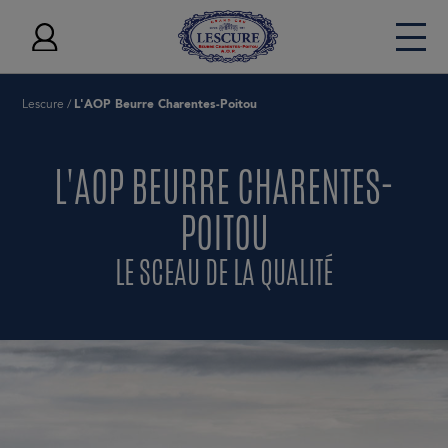
Lescure
/
L'AOP Beurre Charentes-Poitou
La marque Lescure
Nos beurres AOP
L'AOP BEURRE CHARENTES-
Nos crèmes
POITOU
L'AOP Beurre Charentes-Poitou
LE SCEAU DE LA QUALITÉ
Vos recettes
Vos inspirations
Nos engagements
Vos actualités