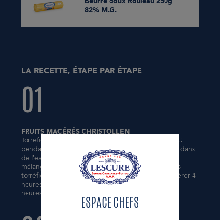
Beurre doux Rouleau 250g
82% M.G.
LA RECETTE, ÉTAPE PAR ÉTAPE
01
FRUITS MACÉRÉS CHRISTOLLEN
Torréfier les amandes brutes au four ventilé à 150°C
pendant 15 minutes environ. Réhydrater les raisins dans
de l’eau chaude pendant 10 minutes. Égoutter et
mélanger avec les fruits confits, les amandes brutes
torréfiées concassées et le rhum brun. Laisser macérer 4
heures (optimum une nuit) et égoutter au moins 2
heures avant utilisation.
ESPACE CHEFS