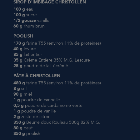
SIROP D’IMBIBAGE CHRISTOLLEN
100 g
eau
100 g
sucre
1/2 gousse
vanille
60 g
rhum brun
POOLISH
170 g
farine T55 (environ 11% de protéines)
40 g
levure
85 g
lait entier
35 g
Crème Entière 35% M.G. Lescure
25 g
poudre de lait écrémé
PÂTE À CHRISTOLLEN
480 g
farine T55 (environ 11% de protéines)
8 g
sel
90 g
miel
1 g
poudre de cannelle
0,5 g
poudre de cardamome verte
1 g
poudre de vanille
2 g
zeste de citron
350 g
Beurre doux Rouleau 500g 82% M.G.
80 g
oeuf
350 g
poolish