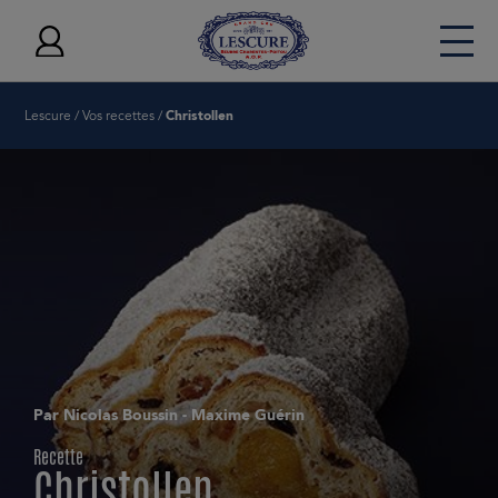
Lescure
/
Vos recettes
/
Christollen
La marque Lescure
Nos beurres AOP
Nos crèmes
L'AOP Beurre Charentes-Poitou
Vos recettes
Vos inspirations
Nos engagements
Par Nicolas Boussin - Maxime Guérin
Vos actualités
Recette
Christollen