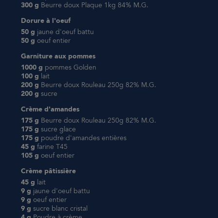
300 g
Beurre doux Plaque 1kg 84% M.G.
Dorure à l'oeuf
50 g
jaune d'oeuf battu
50 g
oeuf entier
Garniture aux pommes
1000 g
pommes Golden
100 g
lait
200 g
Beurre doux Rouleau 250g 82% M.G.
200 g
sucre
Crème d'amandes
175 g
Beurre doux Rouleau 250g 82% M.G.
175 g
sucre glace
175 g
poudre d'amandes entières
45 g
farine T45
105 g
oeuf entier
Crème pâtissière
45 g
lait
9 g
jaune d'oeuf battu
9 g
oeuf entier
9 g
sucre blanc cristal
4 g
Poudre à crème