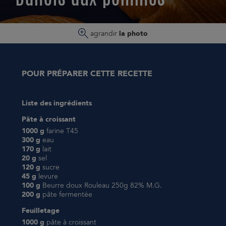
ESPACE CONSOMMATEURS
agrandir
la photo
POUR PRÉPARER CETTE RECETTE
Liste des ingrédients
Pâte à croissant
1000 g
farine T45
300 g
eau
170 g
lait
20 g
sel
120 g
sucre
45 g
levure
100 g
Beurre doux Rouleau 250g 82% M.G.
200 g
pâte fermentée
Feuilletage
1000 g
pâte à croissant