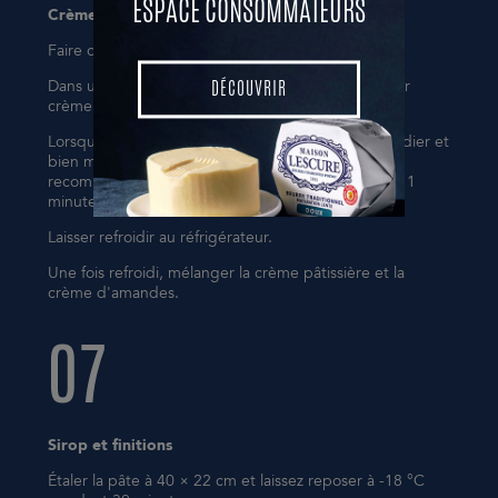
ESPACE CONSOMMATEURS
Crème pâtissière
Faire chauffer le lait dans une casserole.
DÉCOUVRIR
Dans un saladier, mélanger le sucre, la poudre pour
DÉCOUVRIR
crème pâtissière et les jaunes d'œufs.
Lorsque le lait bout, verser le mélange dans le saladier et
bien mélanger à l'aide d'un fouet jusqu'à ce qu'il
recommence à bouillir, puis laisser bouillir pendant 1
minute.
Laisser refroidir au réfrigérateur.
Une fois refroidi, mélanger la crème pâtissière et la
crème d'amandes.
07
Sirop et finitions
Étaler la pâte à 40 × 22 cm et laissez reposer à -18 °C