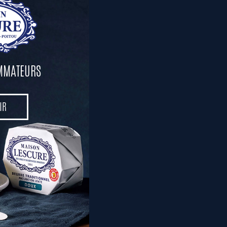
le reste du pâton.
OMMATEURS
IR
IR
 le tout avec une deuxième
2 minutes. Démoulez.