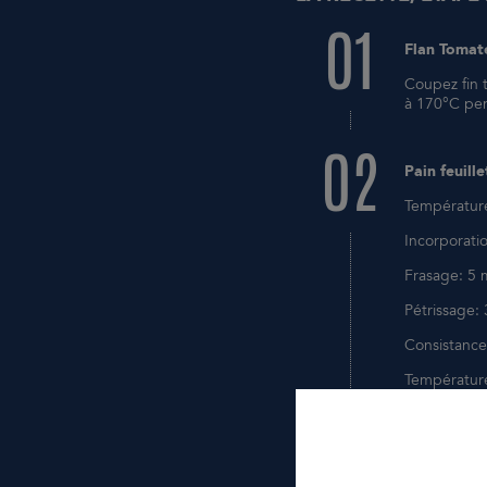
01
Flan Tomat
Coupez fin 
à 170°C pend
02
Pain feuille
Températur
Incorporatio
Frasage: 5 
Pétrissage: 
Consistance
Températur
Pointage: 3
Rabat: Au b
Pointage: To