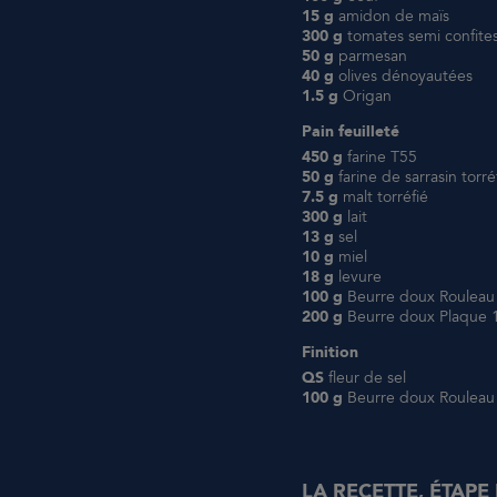
15 g
amidon de maïs
300 g
tomates semi confite
50 g
parmesan
40 g
olives dénoyautées
1.5 g
Origan
Pain feuilleté
450 g
farine T55
50 g
farine de sarrasin torré
7.5 g
malt torréfié
300 g
lait
13 g
sel
10 g
miel
18 g
levure
100 g
Beurre doux Rouleau
200 g
Beurre doux Plaque 
Finition
QS
fleur de sel
100 g
Beurre doux Rouleau
LA RECETTE, ÉTAPE