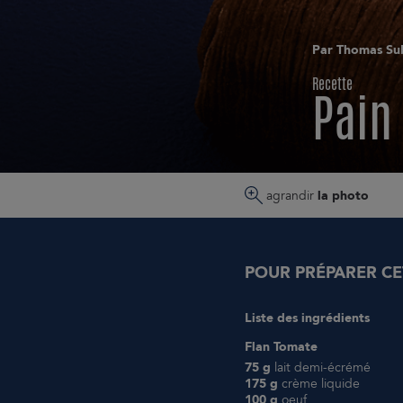
Par Thomas Su
Recette
Pain 
agrandir
la photo
POUR PRÉPARER CE
Liste des ingrédients
Flan Tomate
75 g
lait demi-écrémé
175 g
crème liquide
100 g
oeuf