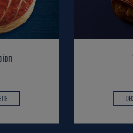
pion
ETTE
DÉC
ETTE
DÉC