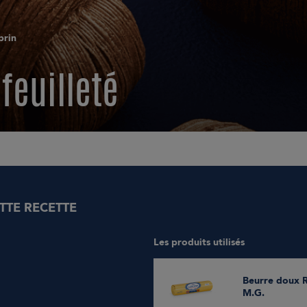
brin
feuilleté
TTE RECETTE
Les produits utilisés
Beurre doux Rouleau 250g 82%
M.G.