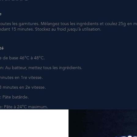
e
toutes les garnitures. Mélangez tous les ingrédients et coulez 25g en 
ant 15 minutes. Stockez au froid jusqu’à utilisation.
té
e de base 46°C à 48°C.
n: Au batteur, mettez tous les ingrédients.
minutes en 1re vitesse.
3 minutes en 2e vitesse.
: Pâte batârde.
e: Pâte à 24°C maximum.
0 minutes à température ambiante.
out de 30 minutes.
ute la nuit au réfrigérateur.