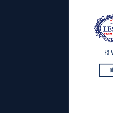
Tourage : A
Prise au fro
Étalage: 30
Découpez 14
Repos: Au c
Détaillage:
ES
Façonnage: 
bande en se
Apprêt: 1 h
D
D
03
Finition
Ajoutez de l
Finition: B
Ressuage: Su