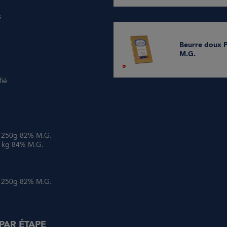
s
Beurre doux Plaque 1kg 84%
M.G.
fié
 250g 82% M.G.
1kg 84% M.G.
 250g 82% M.G.
 PAR ÉTAPE