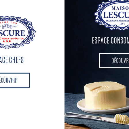
u laminoir, donnez deux tours simples.
id: 45 minutes à -18°C.
x32 cm puis mettez au congélateur 20 minutes.
 bandes de 1 cm de largeur et disposez les feuilletages apparent sur 
ESPACE CONS
ongélateur pendant 30 minutes. Étalage à 3 mm.
 En rectangle de 12x3 cm.
PACE CHEFS
DÉCOUVR
DÉCOUVR
Enveloppez le flan tomate avec une première bande, puis enveloppez
ns contraire. Mettez dans des gouttières de 4 cm de large.
eure 15 à 27°C.
ÉCOUVRIR
ÉCOUVRIR
a fleur de sel sur le centre et cuire au four ventilé à 170°C pendant 2
adigeonnez le pain de beurre fondu.
r grille.