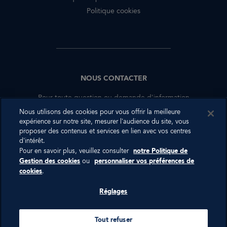
Politique cookies
NOUS CONTACTER
Pour toute question ou demande d'information
complémentaire, nous sommes à votre disposition.
Nous utilisons des cookies pour vous offrir la meilleure
expérience sur notre site, mesurer l'audience du site, vous
proposer des contenus et services en lien avec vos centres
NOUS CONTACTER
d'intérêt.
Pour en savoir plus, veuillez consulter
notre Politique de
Gestion des cookies
ou
personnaliser vos préférences de
cookies
.
RÉSEAUX SOCIAUX
Réglages
@lescure_international
Tout refuser