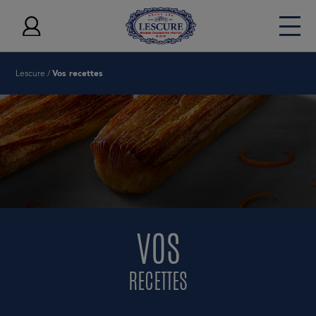
Lescure
/
Vos recettes
La marque Lescure
Nos beurres AOP
Nos crèmes
L'AOP Beurre Charentes-Poitou
Vos recettes
Vos inspirations
VOS
Nos engagements
Vos actualités
RECETTES